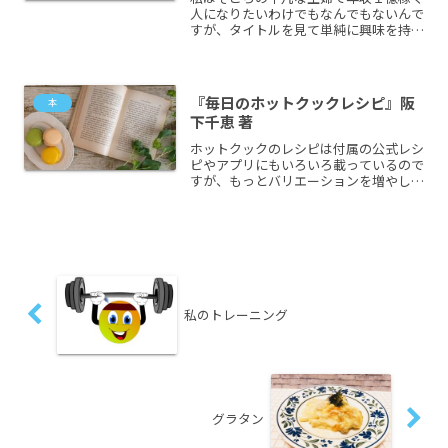
人になりたいわけでもなんでもないんで
すが、タイトルを見て単純に興味を持っ
て読んでみました。本だとちょっとハー
ドルが高かったのでマンガ版にしてみま
した刺さった部分はココ年収300万円の
人は同じレベルの人とつ...
『毎日のホットクックレシピ』阪
本
下千恵 著
ホットクックのレシピは付属の公式レシ
ピやアプリにもいろいろ載っているので
すが、もっとバリエーションを増やした
くて、買ってみました。この本のおかげ
で今まで苦手意識のあった麻婆豆腐や青
椒肉絲や酢豚などの中華料理をクックド
ゥを使うことなく自分で美...
私のトレーニング
グラタン