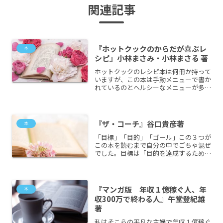
関連記事
『ホットクックのからだが喜ぶレ
本
シピ』小林まさみ・小林まさる 著
ホットクックのレシピ本は何冊か持って
いますが、この本は手動メニューで書か
れているのとヘルシーなメニューが多い
のが気に入っています。手動メニューな
ので、どのキーでどの程度やればいいの
かのおおよその感覚もわかるのもGOOD
です。
『ザ・コーチ』谷口貴彦著
本
「目標」「目的」「ゴール」この３つが
この本を読むまで自分の中でごちゃ混ぜ
でした。目標は「目的を達成するために
設けた目当て」であり、あくまで目的に
向けての目印。それに対して、目的の意
味は「成し遂げようとする事柄」。目的
を実現するために目標を定...
『マンガ版 年収１億稼ぐ人、年
本
収300万で終わる人』午堂登紀雄
著
私はそこらの平凡な主婦で年収１億稼ぐ