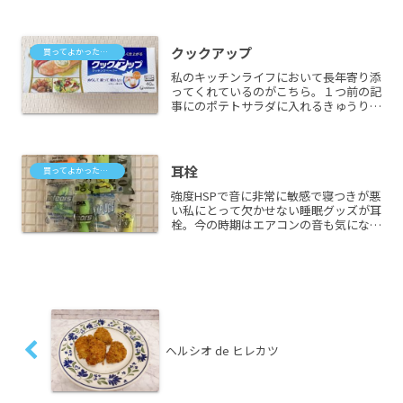
にほぼ毎朝鮭２切れを入れてグリルで焼
いています。グリルを洗う手間が省けて
とっても便利。難点はしばらくすると油
がこびりついてきてしまう...
クックアップ
買ってよかったもの
私のキッチンライフにおいて長年寄り添
ってくれているのがこちら。１つ前の記
事にのポテトサラダに入れるきゅうりも
塩もみするときに使っています。他には
さらし玉ねぎをつかったりするときに
も。このキッチンペーパーの特長は破れ
ないこと。なので、枝豆を食...
耳栓
買ってよかったもの
強度HSPで音に非常に敏感で寝つきが悪
い私にとって欠かせない睡眠グッズが耳
栓。今の時期はエアコンの音も気になる
し、暑苦しいし、眠れない…。なので、
買いかえました。ずいぶん前にもこのシ
リーズを買って一通り試しましたが、ど
れが一番というのはなか...
ヘルシオ de ヒレカツ