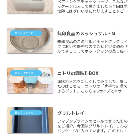
ベア・シグネチャーショーツ こんなパ
ッケージに入って届きました※今回は男
性陣にはグロい話になりますことをご了
承願います。これは吸水型の生理用ショ
ーツです。さすがにモノを生々しくUP
するのはどうかと思ったので、届いたパ
ッケージの写真をUPして...
無印良品のメッシュザル・M
買ってよかったもの
無印良品のこのザルがホットクックライ
フにおいて優秀なのでご紹介♡普通のザ
ルですこうしてホットクックの蒸し版の
上に載せて野菜を蒸すのに大きさがちょ
うどいいんです！私はじゃがいもとにん
じんを蒸してポテトサラダをつくってい
ます。リンクはこちらをど...
ニトリの調味料BOX
買ってよかったもの
調味料入れを新しくしてみました。買っ
たのはこちら。ニトリの「片手で計量で
きるポット」こちらはSサイズとMサイ
ズがありますが、我が家はMサイズで。
白で統一することも考えましたが、家族
が料理するときには色でわけていたほう
がわかりやすいかと思って...
グリルトレイ
買ってよかったもの
アマゾンプライムのセールで買ったもの
をご紹介。今回はグリルトレイ。こんな
パッケージに入っています。このトレイ