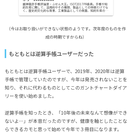
舘神龍彦手帳評論家・ふせん大王。ISOT2017PR委員。手帳や知
的生産に関して、活用術やその種類、製品としての特徴だけでな
く、歴史的文化的な背景、工業製品としての側面、知的生産の手
段としての面なども視野に入れ多角的にとらえる。手帳イベン
ト...
（今はお取り扱いができない状態のようです。次年度のものを作
成の時期ですからね）
もともとは逆算手帳ユーザーだった
もともとは逆算手帳ユーザーで、2019年、2020年は逆算
手帳で管理していたのですが、今年は発売されないことを
知り、それに代わるものとしてこのガントチャートダイア
リーを使い始めました。
逆算手帳を知ったとき、「10年後の未来なんて想像ができ
ないよ…」が本音だったのですが、健康を軸としたことな
らできるカモと思って始めて今年で３冊目になります。